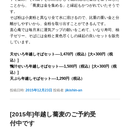
ことから、「蕎麦は金を集める」と縁起もかつがれていたそうで
す。
そば粉は小麦粉と異なり全て水に溶けるので、比重の重い金と分
離がしやすいから、金粉を取り出すことができるんです。
直心庵では毎月末に運気アップの願いをこめて、いなり寿司、柚
子ゼリー、そばには金粉と黄色尽くしの縁起の良いセットを販売
しています。
天せいろ年越しそばセット—-1,470円（税込）[大+300円（税
込）]
鴨汁せいろ年越しそばセット—-1,500円（税込）[大+300円（税
込）]
天ぷら年越しそばセット—-1,290円（税込）
投稿日時:
2015年12月23日
投稿者:
jikishin-an
[2015年]年越し蕎麦のご予約受
付中です