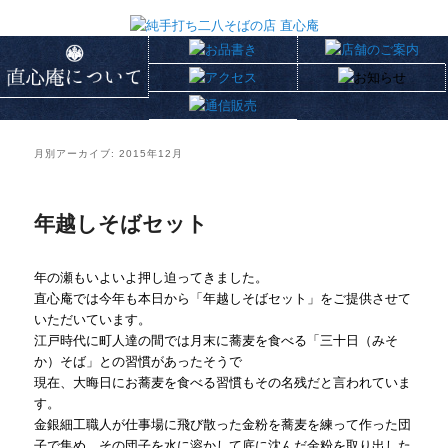
月別アーカイブ:
2015年12月
年越しそばセット
年の瀬もいよいよ押し迫ってきました。
直心庵では今年も本日から「年越しそばセット」をご提供させて
いただいています。
江戸時代に町人達の間では月末に蕎麦を食べる「三十日（みそ
か）そば」との習慣があったそうで
現在、大晦日にお蕎麦を食べる習慣もその名残だと言われていま
す。
金銀細工職人が仕事場に飛び散った金粉を蕎麦を練って作った団
子で集め、その団子を水に溶かして底に沈んだ金粉を取り出した