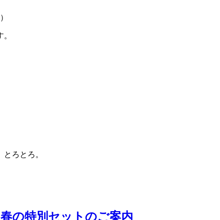
円）
す。
、とろとろ。
。
と春の特別セットのご案内