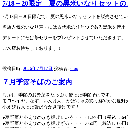
7/18～20限定 夏の黒米いなりセット
7月18日～20日限定で、夏の黒米いなりセットを販売させて
当店人気のいなり寿司には古代米のひとつである黒米を使用
デザートにそば茶ゼリーをプレゼントさせていただきます。
ご来店お待ちしております！
投稿日時:
2026年7月17日
投稿者:
shop
７月季節そばのご案内
7月は、季節のお野菜をたっぷり使った季節そばです。
モロヘイヤ、なす、いんげん、かぼちゃの彩り鮮やかな夏野
小えびも入った贅沢なかき揚げです！
●夏野菜と小えびのかき揚げせいろ・・・1,240円（税込1,364
●夏野菜と小えびのかき揚げざる・・・1,060円（税込1,166円