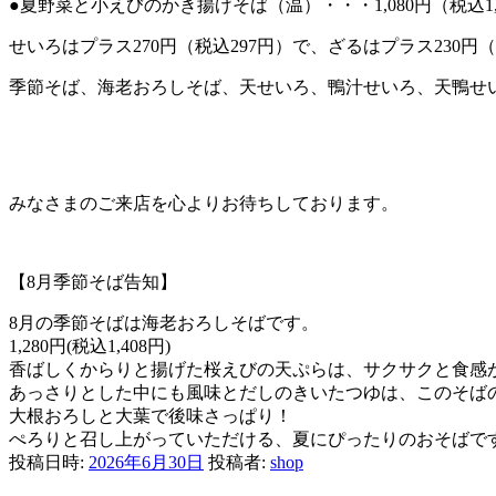
●夏野菜と小えびのかき揚げそば（温）・・・1,080円（税込1,
せいろはプラス270円（税込297円）で、ざるはプラス230円
季節そば、海老おろしそば、天せいろ、鴨汁せいろ、天鴨せ
みなさまのご来店を心よりお待ちしております。
【8月季節そば告知】
8月の季節そばは海老おろしそばです。
1,280円(税込1,408円)
香ばしくからりと揚げた桜えびの天ぷらは、サクサクと食感
あっさりとした中にも風味とだしのきいたつゆは、このそば
大根おろしと大葉で後味さっぱり！
ぺろりと召し上がっていただける、夏にぴったりのおそばで
投稿日時:
2026年6月30日
投稿者:
shop