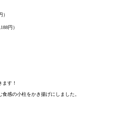
円）
）
188円）
きます！
む食感の小柱をかき揚げにしました。