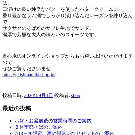
は、
口溶けの良い純良なバターを使ったバタークリームに
香り豊かなラム酒でしっかり漬け込んだレーズンを練り込ん
で
サクサクのそば粉のサブレ生地でサンド。
濃厚で芳醇な大人の味わいのスイーツです。
直心庵のオンラインショップからもお買い上げいただけます
ので
ぜひご覧くださいませ！
https://jikishinan.theshop.jp/
投稿日時:
2020年9月3日
投稿者:
shop
最近の投稿
お盆・お盆前後の営業時間のご案内
８月季節そばのご案内
7/18～20限定 夏の黒米いなりセットのご案内